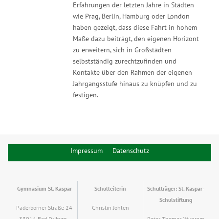
Erfahrungen der letzten Jahre in Städten
wie Prag, Berlin, Hamburg oder London
haben gezeigt, dass diese Fahrt in hohem
Maße dazu beiträgt, den eigenen Horizont
zu erweitern, sich in Großstädten
selbstständig zurechtzufinden und
Kontakte über den Rahmen der eigenen
Jahrgangsstufe hinaus zu knüpfen und zu
festigen.
Impressum
Datenschutz
Gymnasium St. Kaspar
Schulleiterin
Schulträger: St. Kaspar-
Schulstiftung
Paderborner Straße 24
Christin Johlen
33014 Bad Driburg -
Pater Thomas Wunram