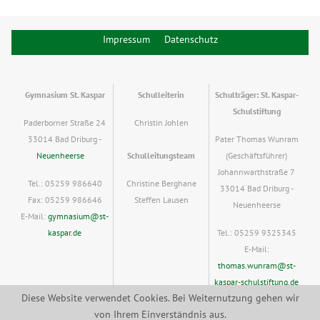
Impressum
Datenschutz
Gymnasium St. Kaspar
Schulleiterin
Schulträger: St. Kaspar-
Schulstiftung
Paderborner Straße 24
Christin Johlen
33014 Bad Driburg -
Pater Thomas Wunram
Neuenheerse
Schulleitungsteam
(Geschäftsführer)
Johannwarthstraße 7
Tel.: 05259 986640
Christine Berghane
33014 Bad Driburg -
Fax: 05259 986646
Steffen Lausen
Neuenheerse
E-Mail:
gymnasium@st-
kaspar.de
Tel.: 05259 9325345
E-Mail:
thomas.wunram@st-
kaspar-schulstiftung.de
Diese Website verwendet Cookies. Bei Weiternutzung gehen wir
von Ihrem Einverständnis aus.