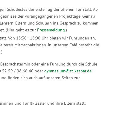
n Schulfestes der erste Tag der offenen Tür statt. Ab
Ergebnisse der vorangegangenen Projekttage. Gemäß
 Lehrern, Eltern und Schülern ins Gespräch zu kommen
gt. (Hier geht es zur
Pressemeldung
.)
tatt. Von 15:30 - 18:00 Uhr bieten wir Führungen an,
eiteren Mitmachaktionen. In unserem Café besteht die
g
.)
n Gesprächstermin oder eine Führung durch die Schule
 0 52 59 / 98 66 40 oder
gymnasium@st-kaspar.de
.
ng finden sich auch auf unseren Seiten zur
rinnen und Fünftklässler und ihre Eltern statt: