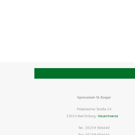
Gymnasium St. Kaspar
Paderborner Straße 24
33014 Bad Driburg -
Neuenheerse
Tel.: 05259 986640
Fax: 05259 986646